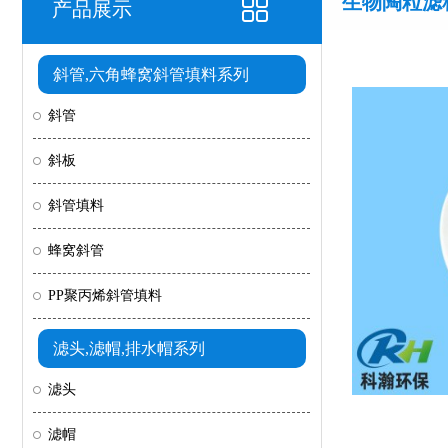
生物陶粒滤
产品展示
斜管,六角蜂窝斜管填料系列
斜管
斜板
斜管填料
蜂窝斜管
PP聚丙烯斜管填料
滤头,滤帽,排水帽系列
滤头
滤帽