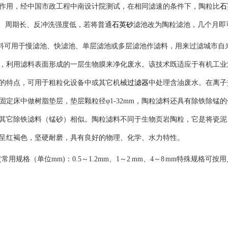
作用，经中国市政工程中南设计院测试，在相同滤速的条件下，陶粒比
石
快、周期长、反冲洗强度低，若将普通
石英砂
滤池改为陶粒滤池，几个月即
可用于慢滤池、快滤池、单层滤池或多层滤池作滤料，用来过滤城市自
，利用滤料表面形成的一层生物膜来净化废水。该技术既适应于有机工业
的特点，可用于粗粒化设备中或其它机械
过滤器
中处理含油废水。在离子
固定床中做树脂垫层，垫层颗粒径φ1-32mm，
陶粒滤料
还具有除铁除锰的
其它除铁滤料（锰砂）相似。陶粒滤料不同于生物页岩陶粒，它是将瓷泥
呈红褐色，坚硬耐磨，具有良好的物理、化学、水力特性。
(常用规格（单位mm)：0.5～1.2mm、1～2 mm、4～8 mm特殊规格可