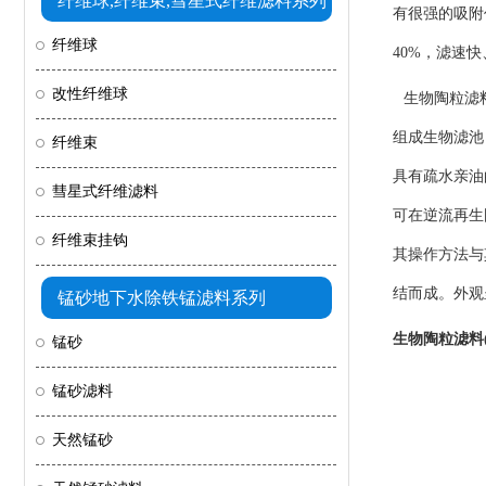
纤维球,纤维束,彗星式纤维滤料系列
有很强的吸附
纤维球
40%，滤速
改性纤维球
生物陶粒滤料
组成生物滤池
纤维束
具有疏水亲油
彗星式纤维滤料
可在逆流再生
纤维束挂钩
其操作方法与
结而成。外观
锰砂地下水除铁锰滤料系列
生物陶粒滤料
锰砂
锰砂滤料
天然锰砂