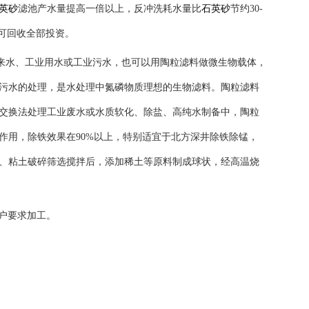
英砂
滤池产水量提高一倍以上，反冲洗耗水量比
石英砂
节约30-
可回收全部投资。
来水、工业用水或工业污水，也可以用陶粒滤料做微生物载体，
污水的处理，是水处理中氮磷物质理想的生物滤料。陶粒滤料
交换法处理工业废水或水质软化、除盐、高纯水制备中，陶粒
作用，除铁效果在90%以上，特别适宜于北方深井除铁除锰，
、粘土破碎筛选搅拌后，添加稀土等原料制成球状，经高温烧
按用户要求加工。